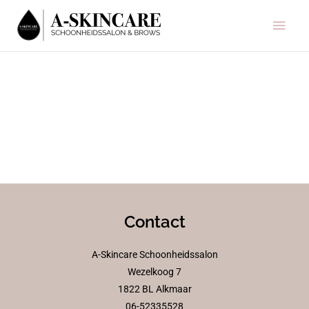
Ga
Hoo
naar
de
inhoud
Contact
A-Skincare Schoonheidssalon
Wezelkoog 7
1822 BL Alkmaar
06-52335528