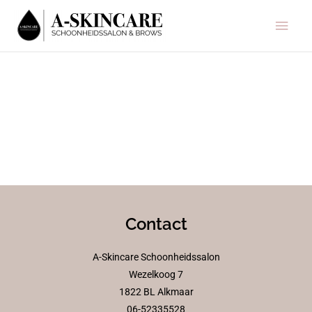
Ga
Hoo
naar
de
inhoud
Contact
A-Skincare Schoonheidssalon
Wezelkoog 7
1822 BL Alkmaar
06-52335528