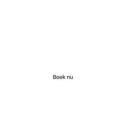
Welkom bij A-
Skincare
Boek nu