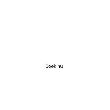
Welkom bij A-
Skincare
Boek nu