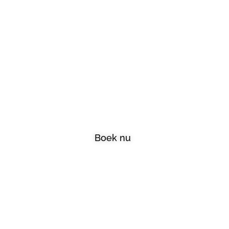
Welkom bij A-
Skincare
Boek nu