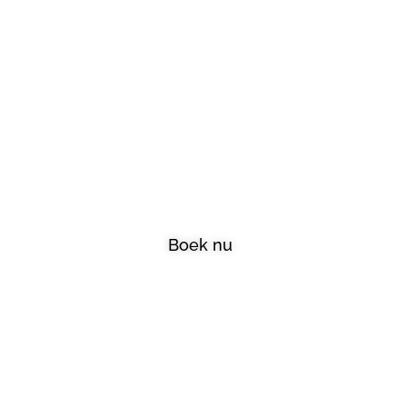
Welkom bij A-
Skincare
Boek nu