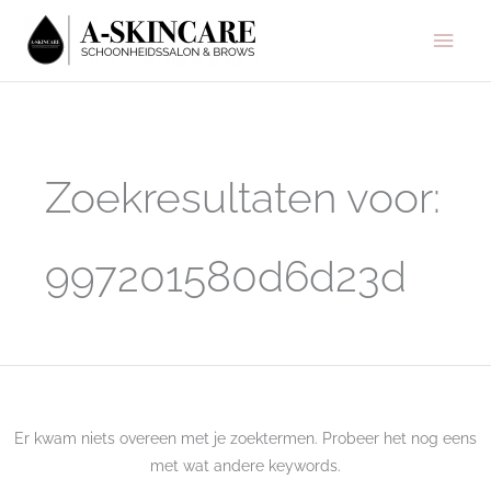
Ga
Hoo
naar
de
inhoud
Zoek
naar:
Zoekresultaten voor:
997201580d6d23d
Er kwam niets overeen met je zoektermen. Probeer het nog eens
met wat andere keywords.