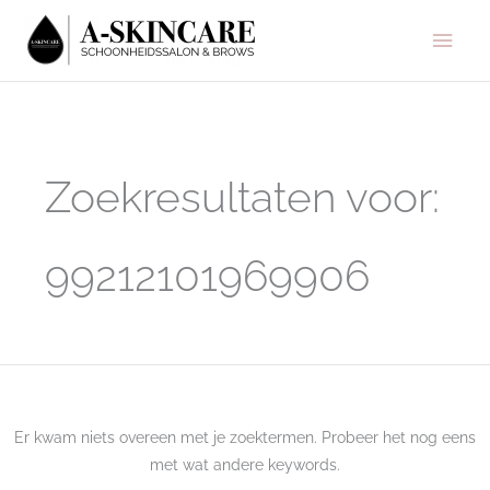
Ga
Hoo
naar
de
inhoud
Zoek
naar:
Zoekresultaten voor:
99212101969906
Er kwam niets overeen met je zoektermen. Probeer het nog eens
met wat andere keywords.