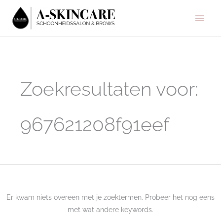
Ga
Hoo
naar
de
inhoud
Zoek
naar:
Zoekresultaten voor:
967621208f91eef
Er kwam niets overeen met je zoektermen. Probeer het nog eens
met wat andere keywords.