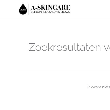
Ga
naar
de
inhoud
Zoekresultaten v
Er kwam niet