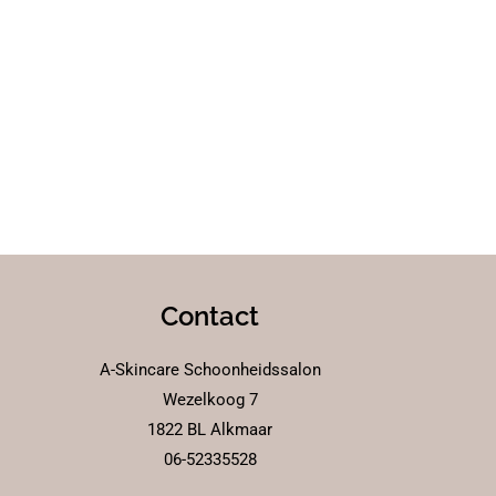
Contact
A-Skincare Schoonheidssalon
Wezelkoog 7
1822 BL Alkmaar
06-52335528