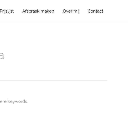
Prijslijst
Afspraak maken
Over mij
Contact
a
ere keywords.