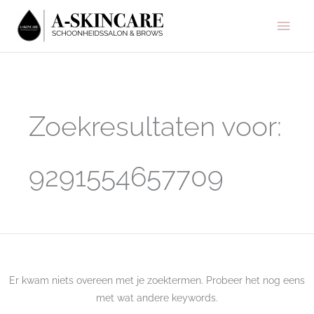
Ga
Hoo
naar
de
inhoud
Zoek
naar:
Zoekresultaten voor:
9291554657709
Er kwam niets overeen met je zoektermen. Probeer het nog eens
met wat andere keywords.