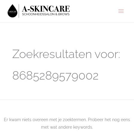
Ga
Hoo
naar
de
inhoud
Zoek
naar:
Zoekresultaten voor:
8685289579002
Er kwam niets overeen met je zoektermen. Probeer het nog eens
met wat andere keywords.