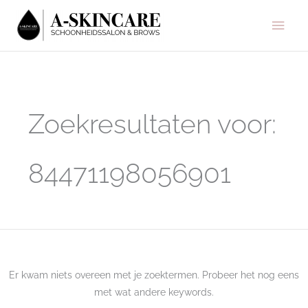
Ga
Hoo
naar
de
inhoud
Zoek
naar:
Zoekresultaten voor:
84471198056901
Er kwam niets overeen met je zoektermen. Probeer het nog eens
met wat andere keywords.