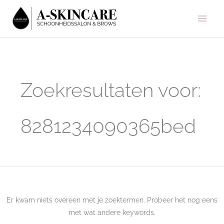
Ga
Hoo
naar
de
inhoud
Zoek
naar:
Zoekresultaten voor:
8281234090365bed
Er kwam niets overeen met je zoektermen. Probeer het nog eens
met wat andere keywords.