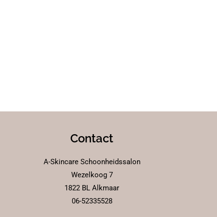
Contact
A-Skincare Schoonheidssalon
Wezelkoog 7
1822 BL Alkmaar
06-52335528