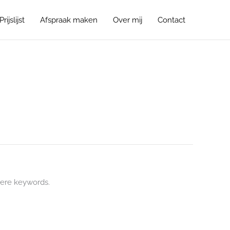
Prijslijst
Afspraak maken
Over mij
Contact
ere keywords.