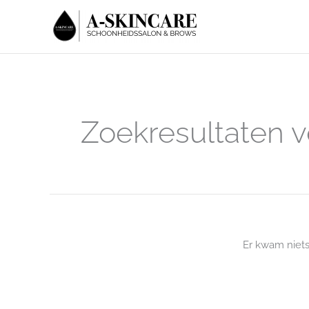
Ga
naar
de
inhoud
Zoekresultaten v
Er kwam niet