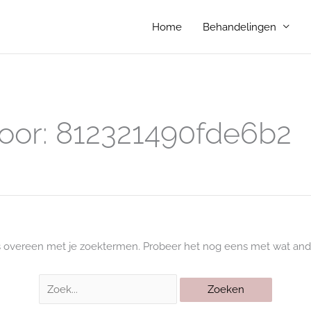
Home
Behandelingen
Zoek
naar:
oor:
812321490fde6b2
s overeen met je zoektermen. Probeer het nog eens met wat and