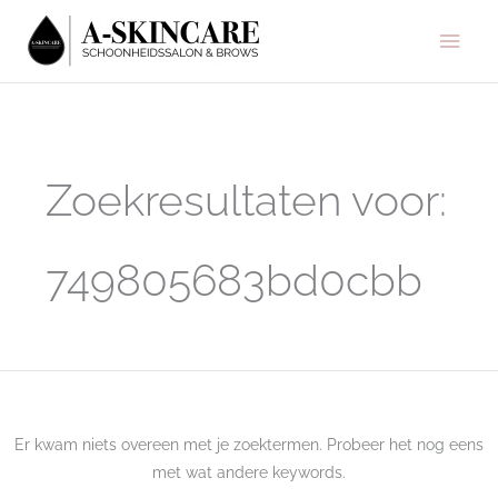
Ga
Hoo
naar
de
inhoud
Zoek
naar:
Zoekresultaten voor:
749805683bd0cbb
Er kwam niets overeen met je zoektermen. Probeer het nog eens
met wat andere keywords.