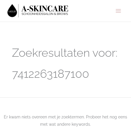
Ga
Hoo
naar
de
inhoud
Zoek
naar:
Zoekresultaten voor:
7412263187100
Er kwam niets overeen met je zoektermen. Probeer het nog eens
met wat andere keywords.