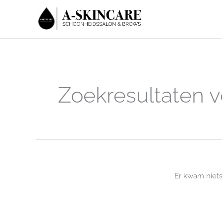
Ga
naar
de
inhoud
Zoekresultaten v
Er kwam niet