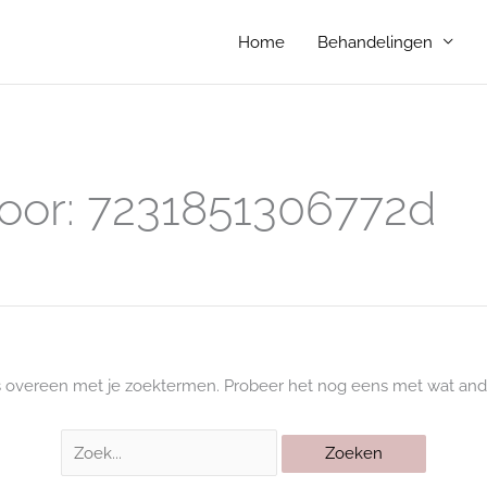
Home
Behandelingen
Zoek
naar:
oor:
7231851306772d
s overeen met je zoektermen. Probeer het nog eens met wat and