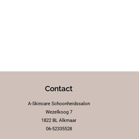
Contact
A-Skincare Schoonheidssalon
Wezelkoog 7
1822 BL Alkmaar
06-52335528