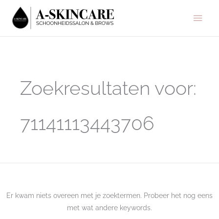
Ga
Hoo
naar
de
inhoud
Zoek
naar:
Zoekresultaten voor:
71141113443706
Er kwam niets overeen met je zoektermen. Probeer het nog eens
met wat andere keywords.