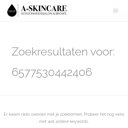
Ga
Hoo
naar
de
inhoud
Zoek
naar:
Zoekresultaten voor:
6577530442406
Er kwam niets overeen met je zoektermen. Probeer het nog eens
met wat andere keywords.