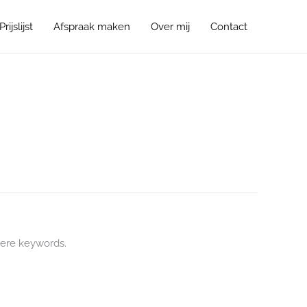
Prijslijst
Afspraak maken
Over mij
Contact
ere keywords.