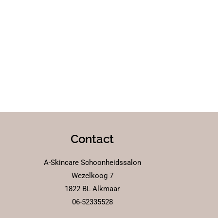
Contact
A-Skincare Schoonheidssalon
Wezelkoog 7
1822 BL Alkmaar
06-52335528