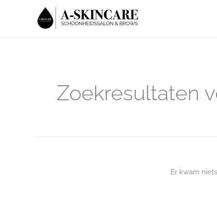
Ga
naar
de
inhoud
Zoekresultaten v
Er kwam niet