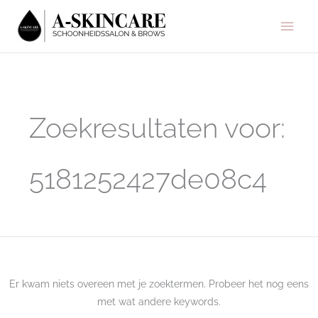
Ga
Hoo
naar
de
inhoud
Zoek
naar:
Zoekresultaten voor:
5181252427de08c4
Er kwam niets overeen met je zoektermen. Probeer het nog eens
met wat andere keywords.