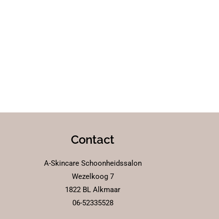
Contact
A-Skincare Schoonheidssalon
Wezelkoog 7
1822 BL Alkmaar
06-52335528