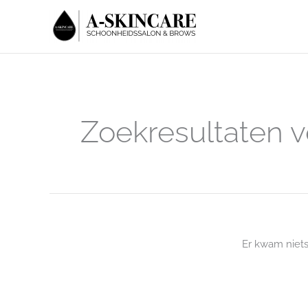
Ga
naar
de
inhoud
Zoekresultaten v
Er kwam niet