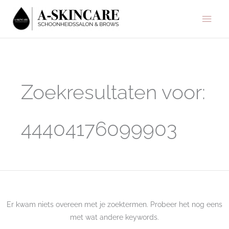
Ga
Hoo
naar
de
inhoud
Zoek
naar:
Zoekresultaten voor:
44404176099903
Er kwam niets overeen met je zoektermen. Probeer het nog eens
met wat andere keywords.