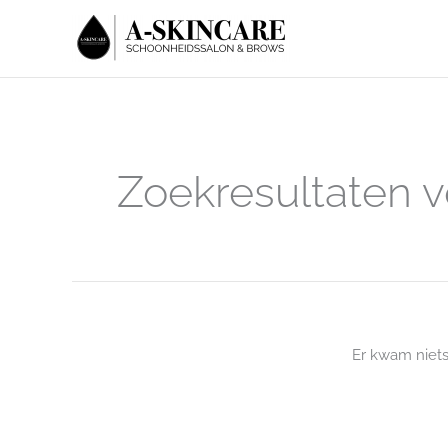
Ga
naar
de
inhoud
Zoekresultaten v
Er kwam niet