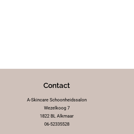
Contact
A-Skincare Schoonheidssalon
Wezelkoog 7
1822 BL Alkmaar
06-52335528