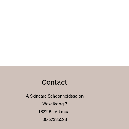
Contact
A-Skincare Schoonheidssalon
Wezelkoog 7
1822 BL Alkmaar
06-52335528