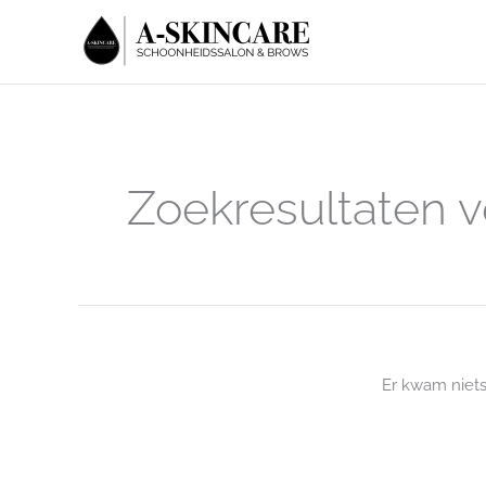
Ga
naar
de
inhoud
Zoekresultaten v
Er kwam niet