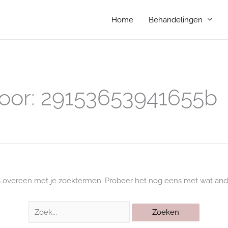
Home
Behandelingen
Zoek
naar:
oor:
29153653941655b
s overeen met je zoektermen. Probeer het nog eens met wat and