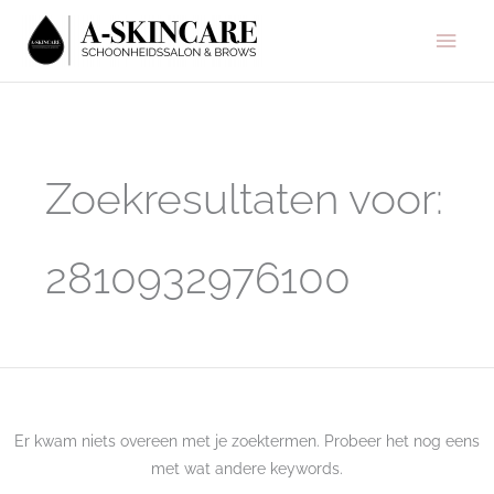
Ga
Hoo
naar
de
inhoud
Zoek
naar:
Zoekresultaten voor:
2810932976100
Er kwam niets overeen met je zoektermen. Probeer het nog eens
met wat andere keywords.