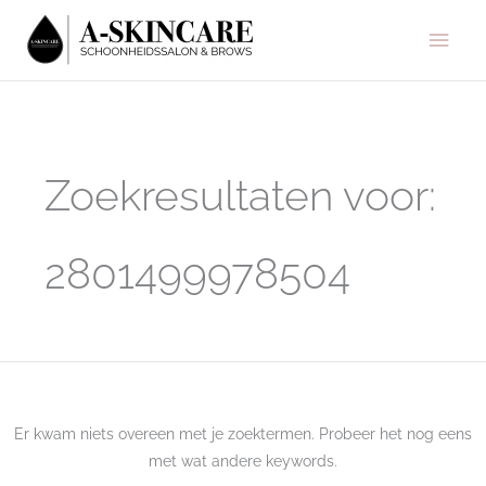
Ga
Hoo
naar
de
inhoud
Zoek
naar:
Zoekresultaten voor:
2801499978504
Er kwam niets overeen met je zoektermen. Probeer het nog eens
met wat andere keywords.