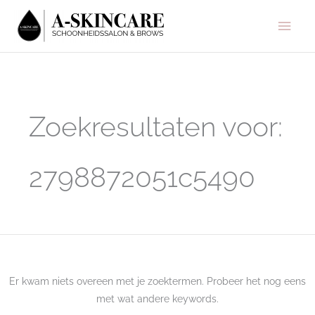
Ga
Hoo
naar
de
inhoud
Zoek
naar:
Zoekresultaten voor:
2798872051c5490
Er kwam niets overeen met je zoektermen. Probeer het nog eens
met wat andere keywords.