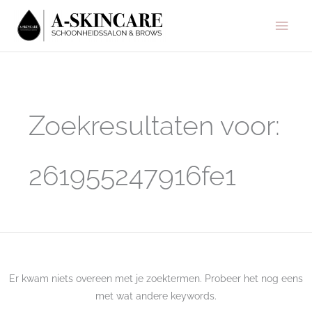
Ga
Hoo
naar
de
inhoud
Zoek
naar:
Zoekresultaten voor:
261955247916fe1
Er kwam niets overeen met je zoektermen. Probeer het nog eens
met wat andere keywords.