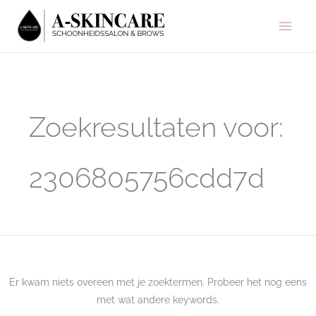
Ga
Hoo
naar
de
inhoud
Zoek
naar:
Zoekresultaten voor:
2306805756cdd7d
Er kwam niets overeen met je zoektermen. Probeer het nog eens
met wat andere keywords.