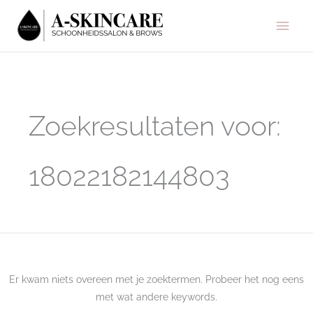
Ga
Hoo
naar
de
inhoud
Zoek
naar:
Zoekresultaten voor:
18022182144803
Er kwam niets overeen met je zoektermen. Probeer het nog eens
met wat andere keywords.