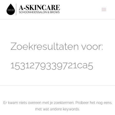
Ga
Hoo
naar
de
inhoud
Zoek
naar:
Zoekresultaten voor:
1531279339721ca5
Er kwam niets overeen met je zoektermen. Probeer het nog eens
met wat andere keywords.