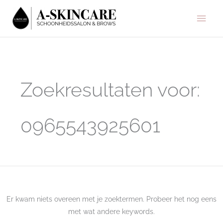
Ga
Hoo
naar
de
inhoud
Zoek
naar:
Zoekresultaten voor:
0965543925601
Er kwam niets overeen met je zoektermen. Probeer het nog eens
met wat andere keywords.