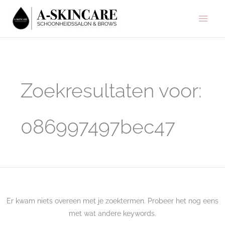
Ga
Hoo
naar
de
inhoud
Zoek
naar:
Zoekresultaten voor:
086997497bec47
Er kwam niets overeen met je zoektermen. Probeer het nog eens
met wat andere keywords.