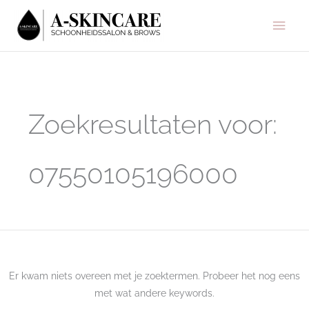
Ga
Hoo
naar
de
inhoud
Zoek
naar:
Zoekresultaten voor:
07550105196000
Er kwam niets overeen met je zoektermen. Probeer het nog eens
met wat andere keywords.