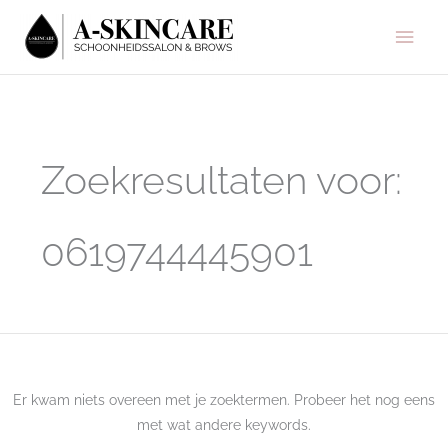
Ga
Hoo
naar
de
inhoud
Zoek
naar:
Zoekresultaten voor:
0619744445901
Er kwam niets overeen met je zoektermen. Probeer het nog eens
met wat andere keywords.